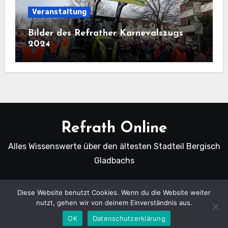
Veranstaltung
Bilder des Refrather Karnevalszugs
2024
Refrath Online
Alles Wissenswerte über den ältesten Stadteil Bergisch
Gladbachs
Diese Website benutzt Cookies. Wenn du die Website weiter
nutzt, gehen wir von deinem Einverständnis aus.
Copyright Refrath Online © Alle Rechte vorbehalten.
|
Blogus
von
Themeansar
.
OK
Datenschutzerklärung