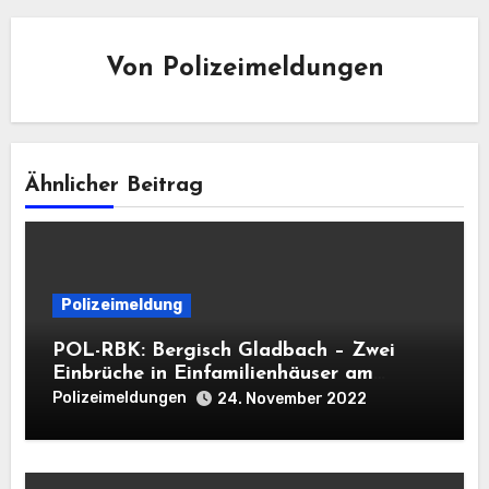
Von
Polizeimeldungen
Ähnlicher Beitrag
Polizeimeldung
POL-RBK: Bergisch Gladbach – Zwei
Einbrüche in Einfamilienhäuser am
Mittwoch
Polizeimeldungen
24. November 2022