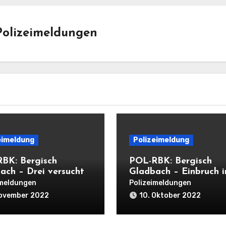
Polizeimeldungen
eimeldung
Polizeimeldung
BK: Bergisch
POL-RBK: Bergisch
ach – Drei versuchte
Gladbach – Einbruch i
ngseinbrüche in
Eiscafé
imeldungen
Polizeimeldungen
 Nacht
November 2022
10. Oktober 2022