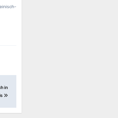
inisch-
h in
is