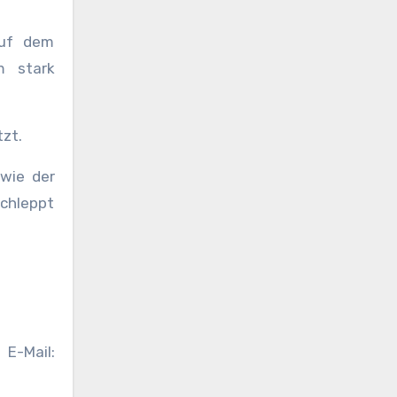
auf dem
m stark
tzt.
wie der
chleppt
E-Mail: