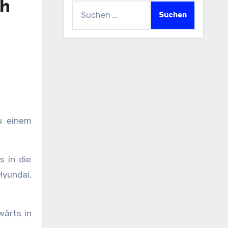
ch
Suchen
nach:
u einem
s in die
Hyundai,
wärts in