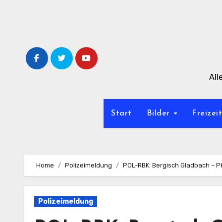
Zum
Inhalt
springen
All
Start
Bilder
Freizei
Home
Polizeimeldung
POL-RBK: Bergisch Gladbach – P
Polizeimeldung