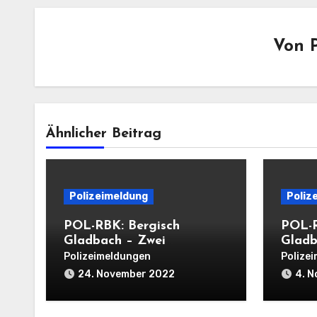
Von
Ähnlicher Beitrag
Polizeimeldung
Poliz
POL-RBK: Bergisch
POL-R
Gladbach – Zwei
Gladb
Einbrüche in
Wohnu
Polizeimeldungen
Polize
Einfamilienhäuser am
einer
24. November 2022
4. 
Mittwoch