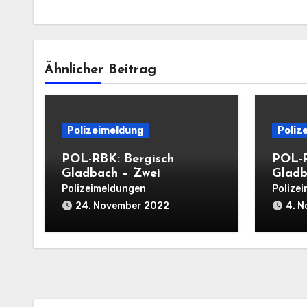
Ähnlicher Beitrag
Polizeimeldung
Poliz
POL-RBK: Bergisch
POL-R
Gladbach – Zwei
Gladb
Einbrüche in
Wohnu
Polizeimeldungen
Polize
Einfamilienhäuser am
einer
24. November 2022
4. 
Mittwoch