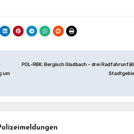
-
POL-RBK: Bergisch Gladbach – drei Radfahrunfäll
ng um
Stadtgebi
Polizeimeldungen