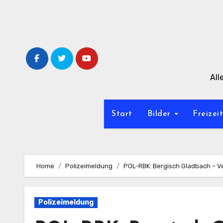
Zum
Inhalt
springen
All
Start
Bilder
Freizei
Home
Polizeimeldung
POL-RBK: Bergisch Gladbach – V
Polizeimeldung