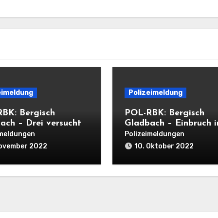
eimeldung
Polizeimeldung
BK: Bergisch
POL-RBK: Bergisch
ach – Drei versuchte
Gladbach – Einbruch i
ngseinbrüche in
Eiscafé
imeldungen
Polizeimeldungen
 Nacht
November 2022
10. Oktober 2022