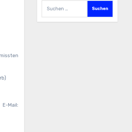
Suchen
nach:
rmissten
rb)
E-Mail: