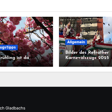
Allgemein
lugstipps
Bilder des Refrather
rühling ist da
Karnevalszugs 2025
sch Gladbachs