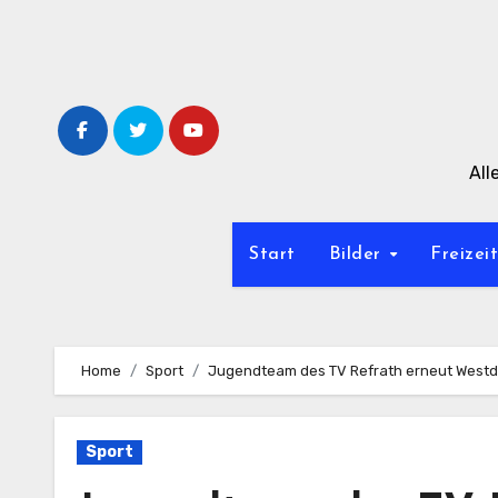
Zum
Inhalt
springen
All
Start
Bilder
Freizei
Home
Sport
Jugendteam des TV Refrath erneut Westd
Sport