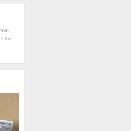
vatem
hilfe
e