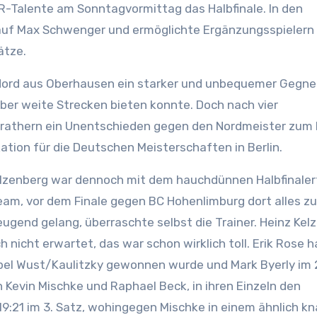
-Talente am Sonntagvormittag das Halbfinale. In den
auf Max Schwenger und ermöglichte Ergänzungsspielern
ätze.
Nord aus Oberhausen ein starker und unbequemer Gegner
über weite Strecken bieten konnte. Doch nach vier
efrathern ein Unentschieden gegen den Nordmeister zum
ation für die Deutschen Meisterschaften in Berlin.
elzenberg war dennoch mit dem hauchdünnen Halbfinaler
eam, vor dem Finale gegen BC Hohenlimburg dort alles z
ugend gelang, überraschte selbst die Trainer. Heinz Kel
 nicht erwartet, das war schon wirklich toll. Erik Rose h
el Wust/Kaulitzky gewonnen wurde und Mark Byerly im 2
 Kevin Mischke und Raphael Beck, in ihren Einzeln den
19:21 im 3. Satz, wohingegen Mischke in einem ähnlich k