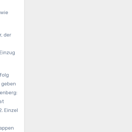
 wie
, der
 Einzug
folg
u geben
zenberg:
at
. Einzel
nappen