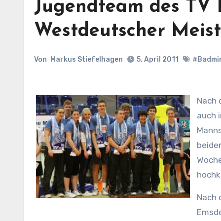
Jugendteam des TV 
Westdeutscher Meist
Von
Markus Stiefelhagen
5. April 2011
#Badmi
Nach 
auch 
Manns
beide
Wochen
hochkl
Nach d
Emsde