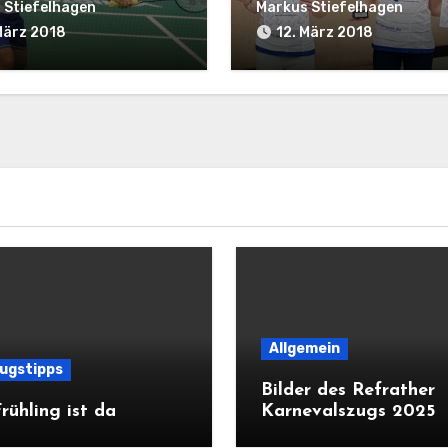
vom TV Refrath
 Stiefelhagen
Markus Stiefelhagen
März 2018
12. März 2018
Allgemein
lugstipps
Bilder des Refrather
rühling ist da
Karnevalszugs 2025