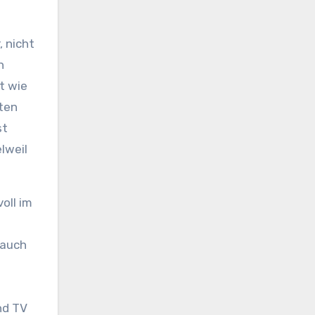
, nicht
n
t wie
sten
st
lweil
oll im
 auch
nd TV