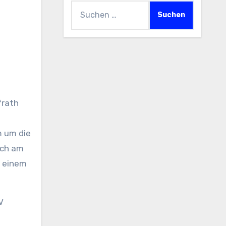
Suchen
nach:
frath
n
m um die
ich am
n einem
V