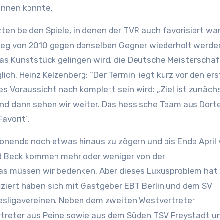
innen konnte.
ten beiden Spiele, in denen der TVR auch favorisiert war
sieg von 2010 gegen denselben Gegner wiederholt werde
das Kunststück gelingen wird, die Deutsche Meisterschaf
lich. Heinz Kelzenberg: “Der Termin liegt kurz vor den er
es Voraussicht nach komplett sein wird: „Ziel ist zunäch
 und dann sehen wir weiter. Das hessische Team aus Dorte
avorit“.
onende noch etwas hinaus zu zögern und bis Ende April v
nd Beck kommen mehr oder weniger von der
das müssen wir bedenken. Aber dieses Luxusproblem hat
ifiziert haben sich mit Gastgeber EBT Berlin und dem SV
sligavereinen. Neben dem zweiten Westvertreter
ertreter aus Peine sowie aus dem Süden TSV Freystadt u