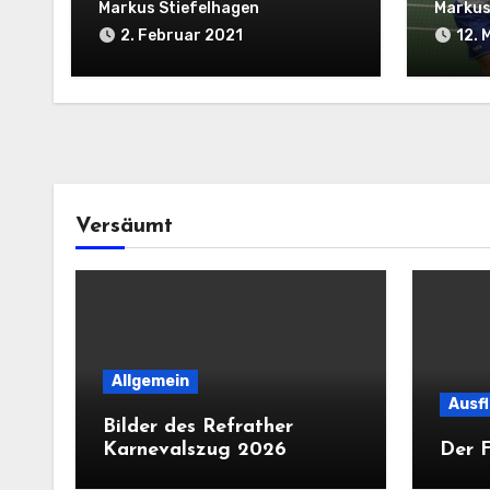
14.02.2021
Welt
Markus Stiefelhagen
Markus
2. Februar 2021
12. 
Versäumt
Allgemein
Ausf
Bilder des Refrather
Karnevalszug 2026
Der F