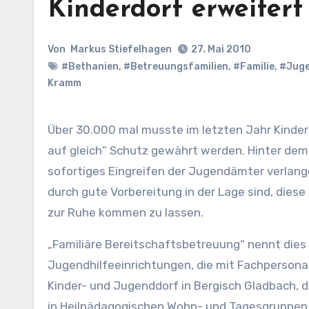
Kinderdorf erweiter
Von
Markus Stiefelhagen
27. Mai 2010
#Bethanien
,
#Betreuungsfamilien
,
#Familie
,
#Jug
Kramm
Über 30.000 mal musste im letzten Jahr Kindern und Jugendlichen in einer krisenhaften Situation von „jetzt
auf gleich“ Schutz gewährt werden. Hinter dem 
sofortiges Eingreifen der Jugendämter verlang
durch gute Vorbereitung in der Lage sind, diese
zur Ruhe kommen zu lassen.
„Familiäre Bereitschaftsbetreuung“ nennt dies 
Jugendhilfeeinrichtungen, die mit Fachpersona
Kinder- und Jugenddorf in Bergisch Gladbach, d
in Heilpädagogischen Wohn- und Tagesgruppen be