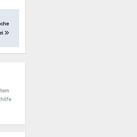
oche
ei
vatem
hilfe