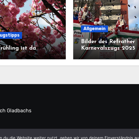
Allgemein
lugstipps
Bilder des Refrather
rühling ist da
Karnevalszugs 2025
sch Gladbachs
 du die Website weiter nutzt, gehen wir von deinem Einverständnis au
 Refrath Online © Alle Rechte vorbehalten.
|
Blogus
von
Th