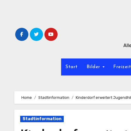
Zum
Inhalt
springen
All
Start
Bilder
Freizei
Home
Stadtinformation
Kinderdorf erweitert Jugendh
Stadtinformation