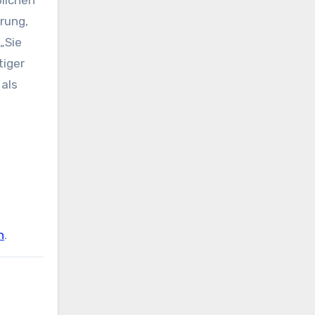
blichen
rung,
„Sie
tiger
 als
h
.