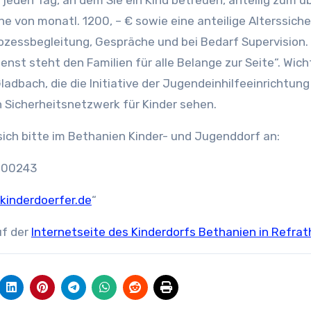
jeden Tag, an dem Sie ein Kind betreuen, anteilig zum ü
e von monatl. 1200, – € sowie eine anteilige Alterssiche
ozessbegleitung, Gespräche und bei Bedarf Supervision. 
enst steht den Familien für alle Belange zur Seite“. Wich
dbach, die die Initiative der Jugendeinhilfeeinrichtung
 Sicherheitsnetzwerk für Kinder sehen.
sich bitte im Bethanien Kinder- und Jugenddorf an:
-200243
kinderdoerfer.de
“
uf der
Internetseite des Kinderdorfs Bethanien in Refrat