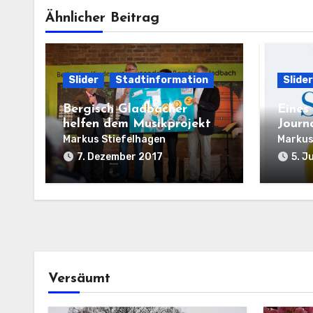
Ähnlicher Beitrag
Slider
Stadtinformation
Slider
Bergisch Gladbacher
Eines
helfen dem Musikprojekt
Journ
im Kinderdorf
Resid
Markus Stiefelhagen
Markus
7. Dezember 2017
5. J
Versäumt