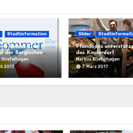
Stadtinformation
Slider
Stadtinformati
 wie keines: Das
Pfandbons unterstütz
al der Bergischen
das Kinderdorf
enz Refrath.
 Stiefelhagen
Markus Stiefelhagen
uli 2017
7. März 2017