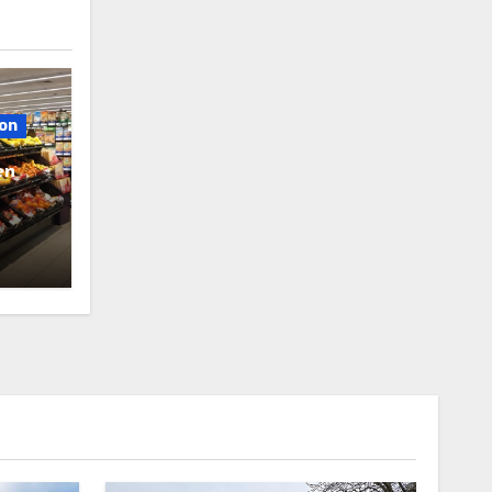
on
en