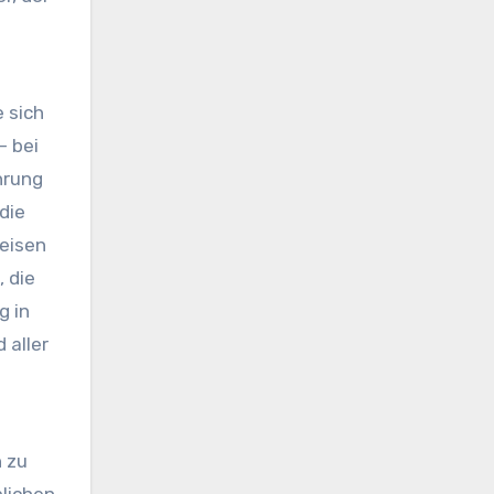
 sich
– bei
hrung
die
weisen
 die
g in
 aller
e
n zu