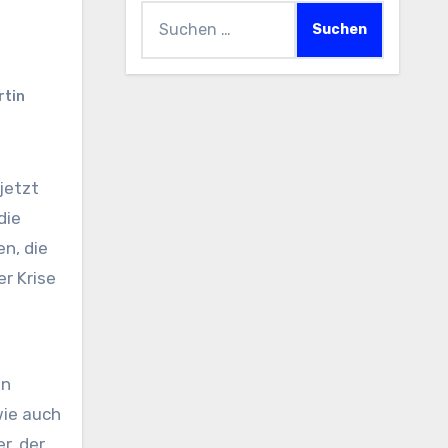
Suchen
nach:
rtin
die
n, die
r Krise
en
wie auch
r, der