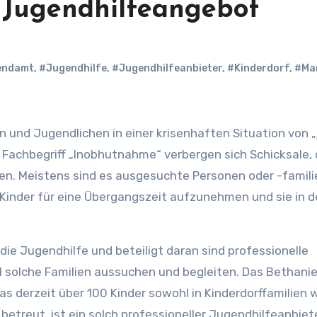
t Jugendhilfeangebot
endamt
,
#Jugendhilfe
,
#Jugendhilfeanbieter
,
#Kinderdorf
,
#Ma
Fachbegriff „Inobhutnahme“ verbergen sich Schicksale, 
en. Meistens sind es ausgesuchte Personen oder -familie
 Kinder für eine Übergangszeit aufzunehmen und sie in de
die Jugendhilfe und beteiligt daran sind professionelle
l solche Familien aussuchen und begleiten. Das Bethani
as derzeit über 100 Kinder sowohl in Kinderdorffamilien 
treut, ist ein solch professioneller Jugendhilfeanbiete