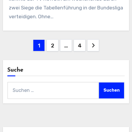
zwei Siege die Tabellenführung in der Bundesliga
verteidigen. Ohne…
Seitennummerierung
1
2
…
4
der
Beiträge
Suche
Suchen
nach: