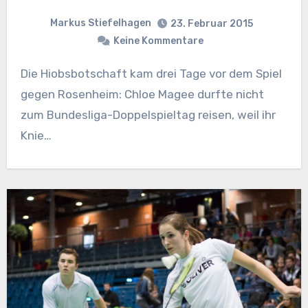
Markus Stiefelhagen
23. Februar 2015
Keine Kommentare
Die Hiobsbotschaft kam drei Tage vor dem Spiel
gegen Rosenheim: Chloe Magee durfte nicht
zum Bundesliga-Doppelspieltag reisen, weil ihr
Knie…