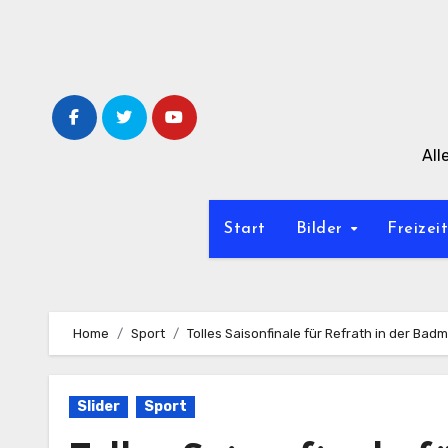
Zum
Inhalt
springen
All
Start
Bilder
Freizei
Home
Sport
Tolles Saisonfinale für Refrath in der Bad
Slider
Sport