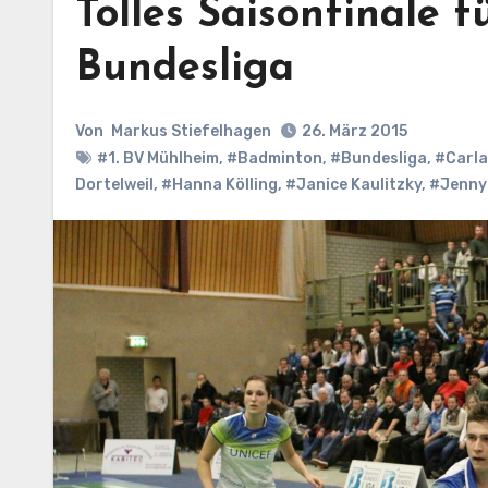
Tolles Saisonfinale 
Bundesliga
Von
Markus Stiefelhagen
26. März 2015
#1. BV Mühlheim
,
#Badminton
,
#Bundesliga
,
#Carla
Dortelweil
,
#Hanna Kölling
,
#Janice Kaulitzky
,
#Jenny