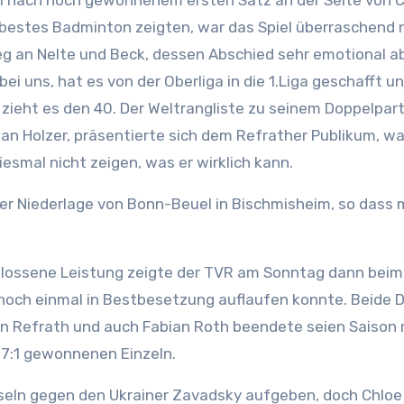
l nach hoch gewonnenem ersten Satz an der Seite von C
 bestes Badminton zeigten, war das Spiel überraschend 
g an Nelte und Beck, dessen Abschied sehr emotional ab
ei uns, hat es von der Oberliga in die 1.Liga geschafft un
 zieht es den 40. Der Weltrangliste zu seinem Doppelpar
ian Holzer, präsentierte sich dem Refrather Publikum, wa
esmal nicht zeigen, was er wirklich kann.
 der Niederlage von Bonn-Beuel in Bischmisheim, so dass
lossene Leistung zeigte der TVR am Sonntag dann beim
noch einmal in Bestbesetzung auflaufen konnte. Beide 
 an Refrath und auch Fabian Roth beendete seien Saison 
17:1 gewonnenen Einzeln.
eln gegen den Ukrainer Zavadsky aufgeben, doch Chlo