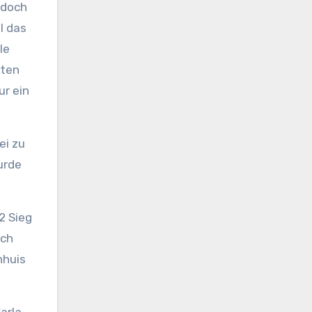
 doch
l das
le
tten
ur ein
ei zu
urde
2 Sieg
uch
nhuis