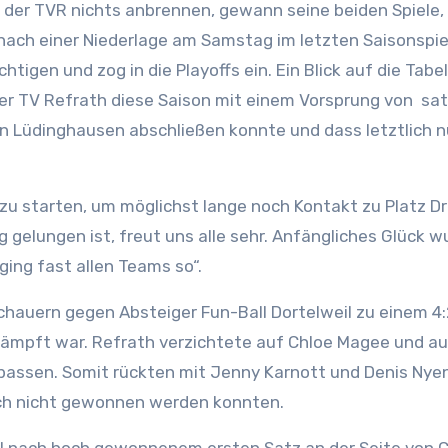
eß der TVR nichts anbrennen, gewann seine beiden Spiele,
nach einer Niederlage am Samstag im letzten Saisonspie
htigen und zog in die Playoffs ein. Ein Blick auf die Tabel
der TV Refrath diese Saison mit einem Vorsprung von sa
 Lüdinghausen abschließen konnte und dass letztlich n
 zu starten, um möglichst lange noch Kontakt zu Platz Dr
g gelungen ist, freut uns alle sehr. Anfängliches Glück w
ing fast allen Teams so“.
hauern gegen Absteiger Fun-Ball Dortelweil zu einem 4:
ämpft war. Refrath verzichtete auf Chloe Magee und a
passen. Somit rückten mit Jenny Karnott und Denis Nye
urch nicht gewonnen werden konnten.