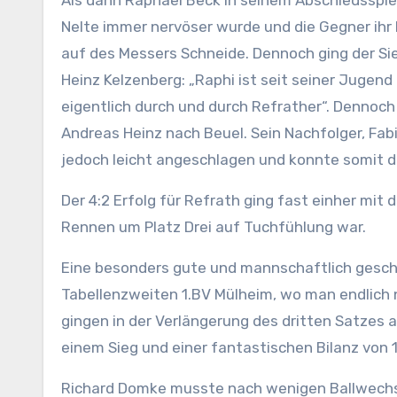
Als dann Raphael Beck in seinem Abschiedsspie
Nelte immer nervöser wurde und die Gegner ihr
auf des Messers Schneide. Dennoch ging der Sie
Heinz Kelzenberg: „Raphi ist seit seiner Jugend b
eigentlich durch und durch Refrather“. Dennoch
Andreas Heinz nach Beuel. Sein Nachfolger, Fab
jedoch leicht angeschlagen und konnte somit di
Der 4:2 Erfolg für Refrath ging fast einher mit
Rennen um Platz Drei auf Tuchfühlung war.
Eine besonders gute und mannschaftlich gesch
Tabellenzweiten 1.BV Mülheim, wo man endlich 
gingen in der Verlängerung des dritten Satzes
einem Sieg und einer fantastischen Bilanz von 
Richard Domke musste nach wenigen Ballwechs