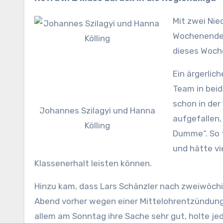
Mit zwei Nie
Wochenende a
dieses Woche
Ein ärgerlic
Team in bei
schon in der
Johannes Szilagyi und Hanna
aufgefallen,
Kölling
Dumme“. So f
und hätte vi
Klassenerhalt leisten können.
Hinzu kam, dass Lars Schänzler nach zweiwöc
Abend vorher wegen einer Mittelohrentzündung
allem am Sonntag ihre Sache sehr gut, holte jed