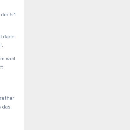
der 5:1
nd dann
“.
em weil
zt
rather
s das