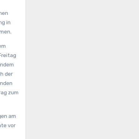
enen
ng in
mmen.
nem
Freitag
mandem
ch der
Enden
trag zum
egen am
te vor