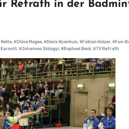
für Refrath in der Badmin
 Nelte
,
#Chloe Magee
,
#Denis Nyenhuis
,
#Fabian Holzer
,
#Fun-Ba
 Karnott
,
#Johannes Szilagyi
,
#Raphael Beck
,
#TV Refrath