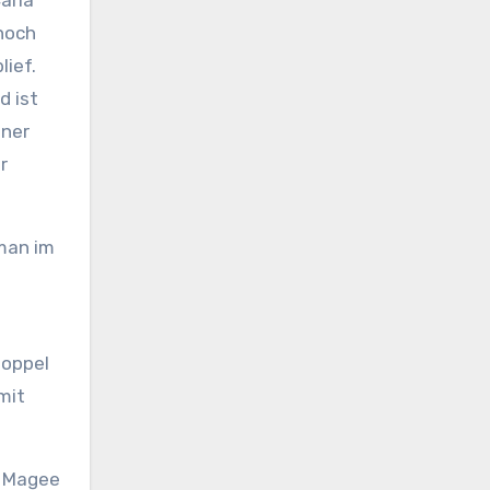
arla
noch
lief.
d ist
tner
r
 man im
Doppel
mit
e Magee