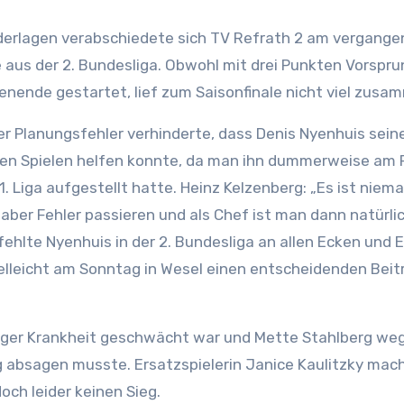
derlagen verabschiedete sich TV Refrath 2 am vergang
us der 2. Bundesliga. Obwohl mit drei Punkten Vorspru
nende gestartet, lief zum Saisonfinale nicht viel zusa
her Planungsfehler verhinderte, dass Denis Nyenhuis sei
den Spielen helfen konnte, da man ihn dummerweise am 
 1. Liga aufgestellt hatte. Heinz Kelzenberg: „Es ist nie
 aber Fehler passieren und als Chef ist man dann natürli
ehlte Nyenhuis in der 2. Bundesliga an allen Ecken und 
elleicht am Sonntag in Wesel einen entscheidenden Bei
higer Krankheit geschwächt war und Mette Stahlberg w
 absagen musste. Ersatzspielerin Janice Kaulitzky mach
och leider keinen Sieg.