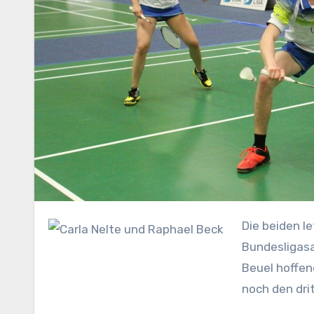
Die beiden letzten Spiele für den TV Refrath in seiner sechsten
Bundesligasa
Beuel hoffen
noch den dri