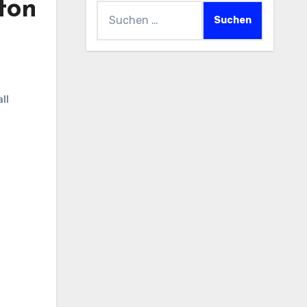
ton
Suchen
nach:
ll