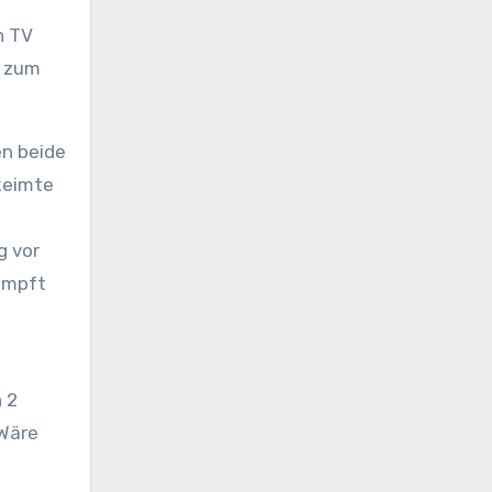
n TV
l zum
en beide
keimte
g vor
kämpft
 2
 Wäre