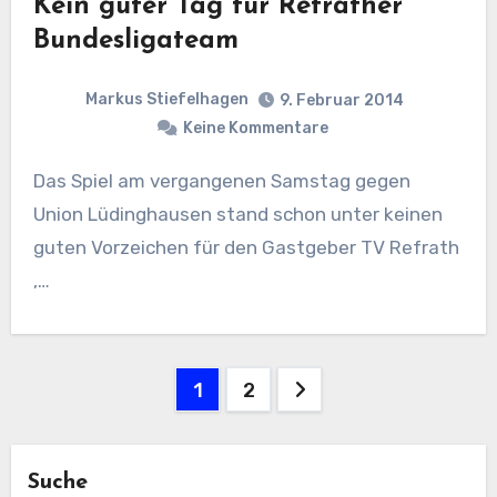
Kein guter Tag für Refrather
Bundesligateam
Markus Stiefelhagen
9. Februar 2014
Keine Kommentare
Das Spiel am vergangenen Samstag gegen
Union Lüdinghausen stand schon unter keinen
guten Vorzeichen für den Gastgeber TV Refrath
,…
Seitennummerierung
1
2
der
Beiträge
Suche