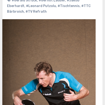
#Gerald Struck
,
#Gernot Lauber
,
#Jakob
Eberhardt
,
#Leonard Putzolu
,
#Tischtennis
,
#TTC
Bärbroich
,
#TV Refrath