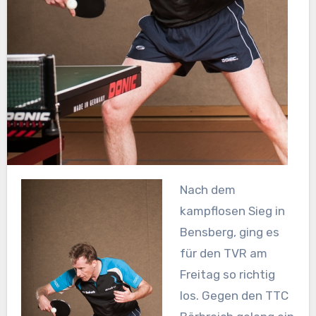
Nach dem
kampflosen Sieg in
Bensberg, ging es
für den TVR am
Freitag so richtig
los. Gegen den TTC