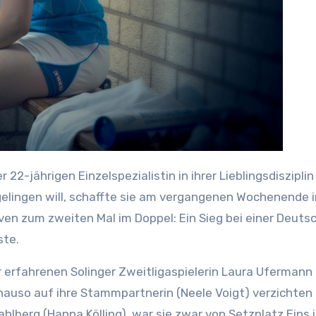
gelingen will, schaffte sie am vergangenen Wochenende i
en zum zweiten Mal im Doppel: Ein Sieg bei einer Deuts
ste.
r erfahrenen Solinger Zweitligaspielerin Laura Ufermann 
nauso auf ihre Stammpartnerin (Neele Voigt) verzichte
ahlberg (Hanna Kölling), war sie zwar von Setzplatz Eins 