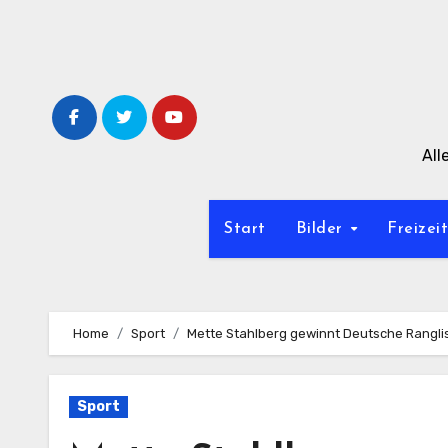
Zum
Inhalt
springen
All
Start
Bilder
Freizei
Home
Sport
Mette Stahlberg gewinnt Deutsche Rangli
Sport