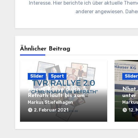
Interesse. Hier berichte ich über aktuelle Them
anderer angewiesen. Daher 
Ähnlicher Beitrag
Slider
Sport
Slider
Zweite Rallye durch
Nhat 
Refrath läuft bis zum
unter
14.02.2021
Welt
Markus Stiefelhagen
Markus
2. Februar 2021
12. 