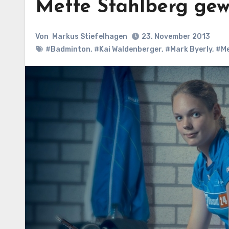
Mette Stahlberg gew
Von
Markus Stiefelhagen
23. November 2013
#Badminton
,
#Kai Waldenberger
,
#Mark Byerly
,
#Me