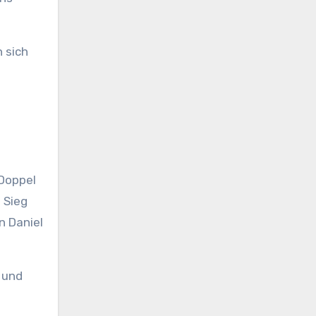
 sich
 Doppel
 Sieg
n Daniel
 und