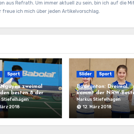
en aus Refrath. Um immer aktuell zu sein, bin ich auf die Mit
freue ich mich über jeden Artikelvorschlag.
Sport
Slider
Sport
Nguyen zweimal
Badminton: Dreimal
 den besten 8 der
kommt der NRW-Best
vom TV Refrath
 Stiefelhagen
Markus Stiefelhagen
März 2018
12. März 2018