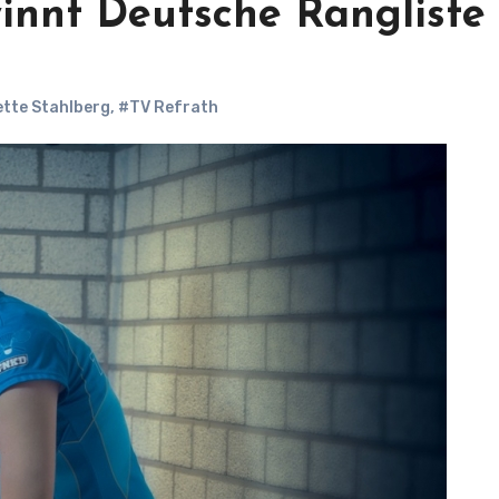
innt Deutsche Rangliste
tte Stahlberg
,
#TV Refrath