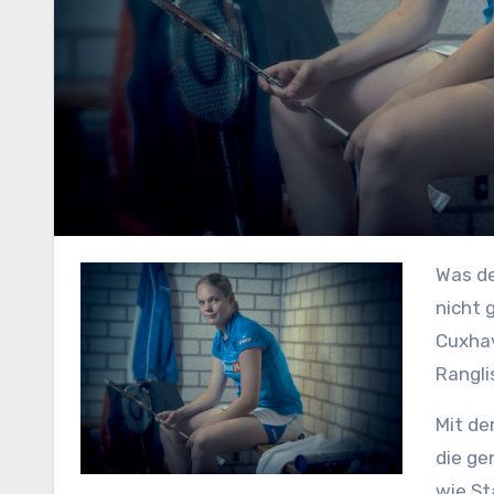
Was der 22-jährigen Einzelspezialistin in ihrer Lieblingsdisziplin einfach
nicht 
Cuxhav
Rangli
Mit de
die ge
wie St