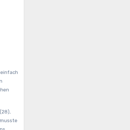
n
chen
(28),
n musste
ins