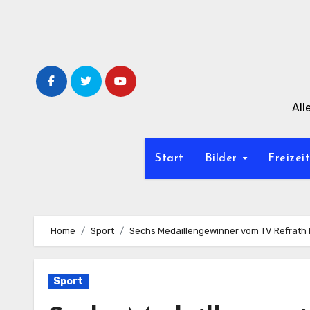
Zum
Inhalt
springen
All
Start
Bilder
Freizei
Home
Sport
Sechs Medaillengewinner vom TV Refrath
Sport