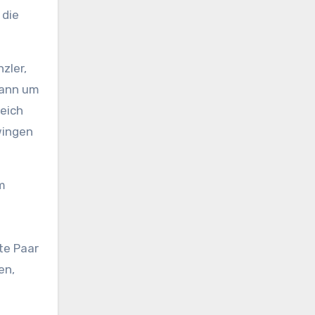
 die
zler,
 dann um
reich
wingen
m
te Paar
en,