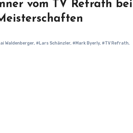
nner vom TV Refrath bei
Meisterschaften
ai Waldenberger
,
#Lars Schänzler
,
#Mark Byerly
,
#TV Refrath
,