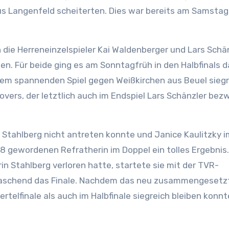
us Langenfeld scheiterten. Dies war bereits am Samstag
 die Herreneinzelspieler Kai Waldenberger und Lars Schän
nten. Für beide ging es am Sonntagfrüh in den Halbfinals
inem spannenden Spiel gegen Weißkirchen aus Beuel sieg
vers, der letztlich auch im Endspiel Lars Schänzler bez
 Stahlberg nicht antreten konnte und Janice Kaulitzky i
18 gewordenen Refratherin im Doppel ein tolles Ergebnis.
n Stahlberg verloren hatte, startete sie mit der TVR-
rraschend das Finale. Nachdem das neu zusammengesetz
rtelfinale als auch im Halbfinale siegreich bleiben konnt