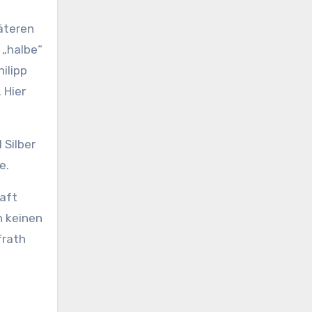
äteren
 „halbe“
ilipp
 Hier
 Silber
e.
aft
n keinen
frath