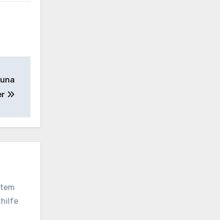
Runa
er
vatem
hilfe