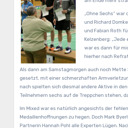
am Ende mehr strah
„Ohne Sechs“ war d
und Richard Domke 
und Fabian Roth fü
Kelzenberg: „Jede 
war es dann für mic
hierher nach Refrat
Als dann am Samstagmorgen auch noch Mette S
gesetzt, mit einer schmerzhaften Armverletzun
nach spielten sich diesmal andere Aktive in den
Teilnehmern sechs auf de Treppchen stehen, da
Im Mixed war es natürlich angesichts der fehle
Medaillenhoffnungen zu hegen. Doch Mark Byerly
Partnerin Hannah Pohl alle Experten Lügen. Nac