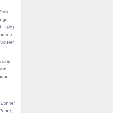
Beck
enger
. Heinz
 Summe
Spieler
 Eins
 und
 neun
r Bonner
Paare,