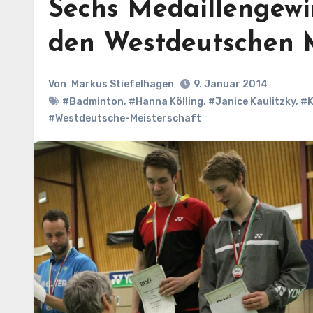
Sechs Medaillengewi
den Westdeutschen 
Von
Markus Stiefelhagen
9. Januar 2014
#Badminton
,
#Hanna Kölling
,
#Janice Kaulitzky
,
#K
#Westdeutsche-Meisterschaft