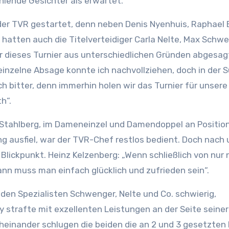
lende Gesichter als erwartet.
er TVR gestartet, denn neben Denis Nyenhuis, Raphael 
hatten auch die Titelverteidiger Carla Nelte, Max Schw
r dieses Turnier aus unterschiedlichen Gründen abgesagt
einzelne Absage konnte ich nachvollziehen, doch in der
h bitter, denn immerhin holen wir das Turnier für unsere 
h“.
tahlberg, im Dameneinzel und Damendoppel an Position
g ausfiel, war der TVR-Chef restlos bedient. Doch nach
 Blickpunkt. Heinz Kelzenberg: „Wenn schließlich von nur
nn muss man einfach glücklich und zufrieden sein“.
nden Spezialisten Schwenger, Nelte und Co. schwierig,
 strafte mit exzellenten Leistungen an der Seite seine
heinander schlugen die beiden die an 2 und 3 gesetzten 