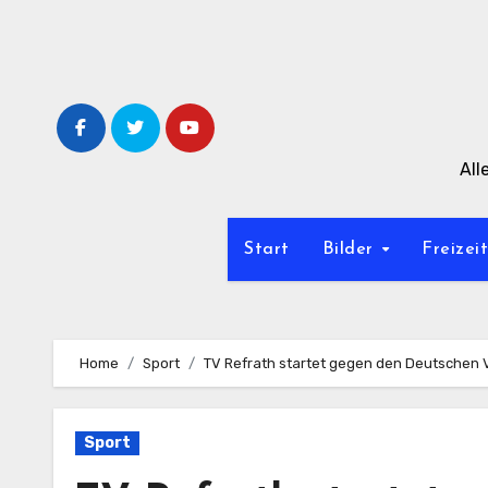
Zum
Inhalt
springen
All
Start
Bilder
Freizei
Home
Sport
TV Refrath startet gegen den Deutschen 
Sport