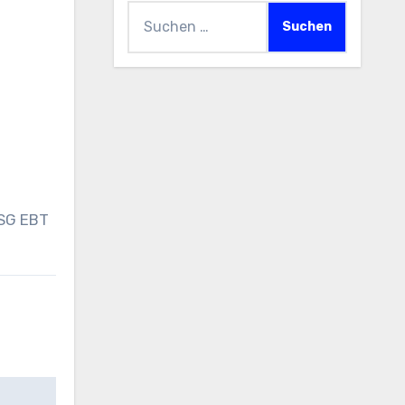
Suchen
nach:
 SG EBT