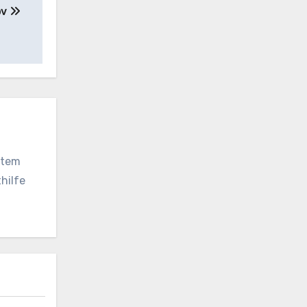
ov
vatem
hilfe