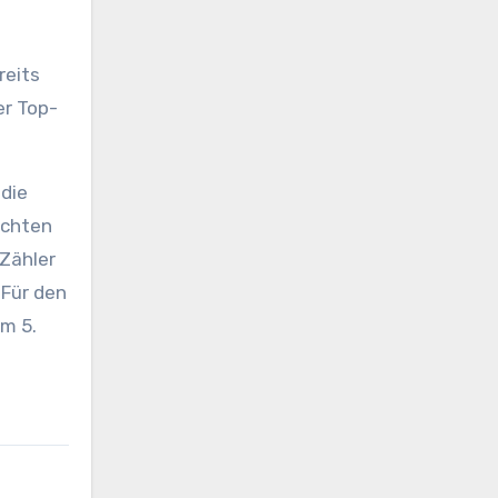
reits
er Top-
 die
öchten
 Zähler
 Für den
em 5.