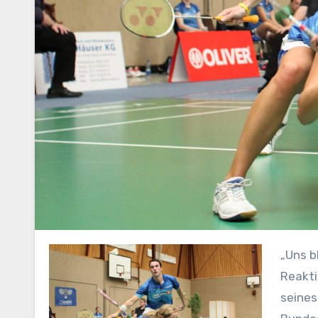
„Uns b
Reakt
seines