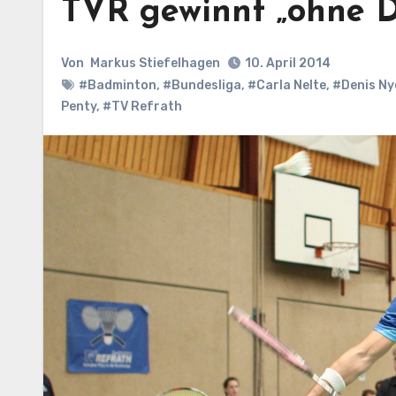
TVR gewinnt „ohne Dre
Von
Markus Stiefelhagen
10. April 2014
#Badminton
,
#Bundesliga
,
#Carla Nelte
,
#Denis Ny
Penty
,
#TV Refrath