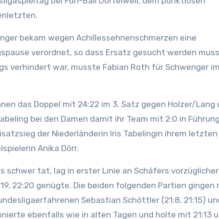
ligaspieltag bei Fun-Ball Dortelweil, dem punktlosen
enletzten.
nger bekam wegen Achillessehnenschmerzen eine
pause verordnet, so dass Ersatz gesucht werden muss
s verhindert war, musste Fabian Roth für Schwenger i
nen das Doppel mit 24:22 im 3. Satz gegen Holzer/Lang
beling bei den Damen damit ihr Team mit 2:0 in Führung
tzsieg der Niederländerin Iris Tabelingin ihrem letzten 
pielerin Anika Dörr.
 schwer tat, lag in erster Linie an Schäfers vorzüglicher
1:19, 22:20 genügte. Die beiden folgenden Partien gingen 
ndesligaerfahrenen Sebastian Schöttler (21:8, 21:15) un
ierte ebenfalls wie in alten Tagen und holte mit 21:13 