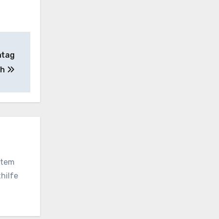
ntag
th
vatem
hilfe