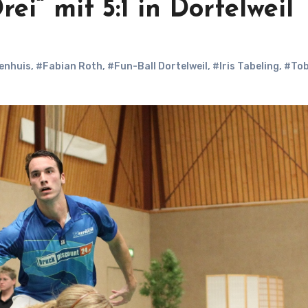
i“ mit 5:1 in Dortelweil
enhuis
,
#Fabian Roth
,
#Fun-Ball Dortelweil
,
#Iris Tabeling
,
#To