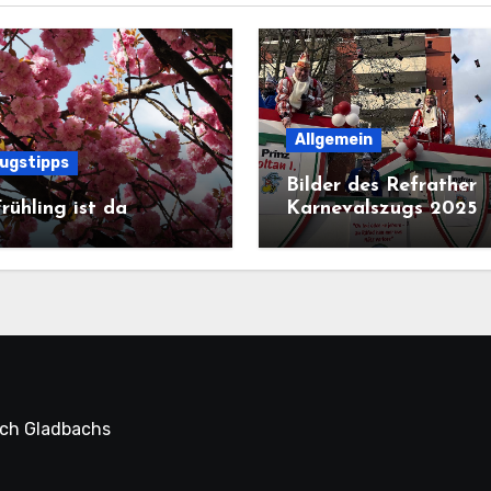
Allgemein
lugstipps
Bilder des Refrather
rühling ist da
Karnevalszugs 2025
sch Gladbachs