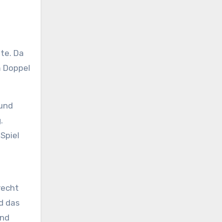
te. Da
m Doppel
 und
.
Spiel
recht
d das
und