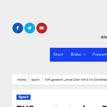
Zum
Inhalt
springen
All
Start
Bilder
Freizei
Home
Sport
TVR gewinnt „ohne Drei“ mit 5:1 in Dortelwe
Sport