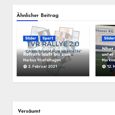
Ähnlicher Beitrag
Slider
Sport
Slider
Zweite Rallye durch
Nhat 
Refrath läuft bis zum
unter
14.02.2021
Welt
Markus Stiefelhagen
Markus
2. Februar 2021
12. 
Versäumt