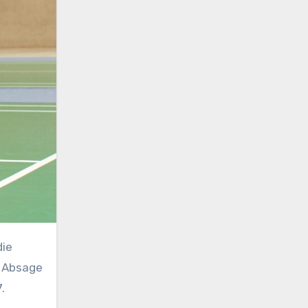
die
 Absage
.