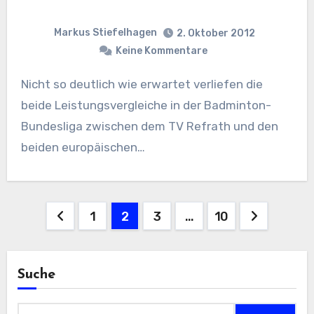
Markus Stiefelhagen
2. Oktober 2012
Keine Kommentare
Nicht so deutlich wie erwartet verliefen die
beide Leistungsvergleiche in der Badminton-
Bundesliga zwischen dem TV Refrath und den
beiden europäischen…
Seitennummerierung
1
2
3
…
10
der
Beiträge
Suche
Suchen