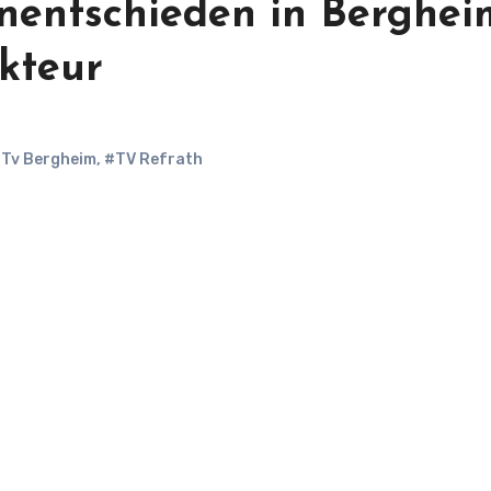
Unentschieden in Berghei
kteur
Tv Bergheim
,
#TV Refrath