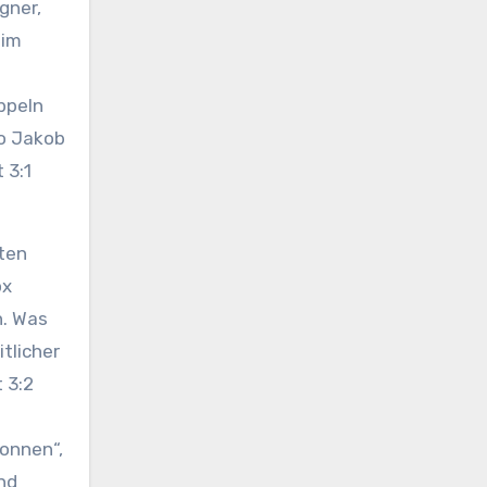
gner,
eim
ppeln
so Jakob
 3:1
rten
ox
n. Was
tlicher
 3:2
wonnen“,
nd