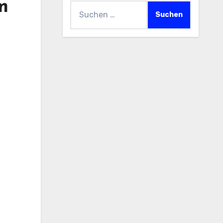
m
Suchen
nach: