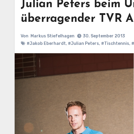
Julian Peters beim 
überragender TVR A
Von
Markus Stiefelhagen
30. September 2013
#Jakob Eberhardt
,
#Julian Peters
,
#Tischtennis
,
#