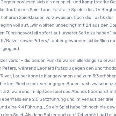
e Gegner erwiesen sich als der spiel- und kampfstarke Ge
die Routine ins Spiel fand. Fast alle Spieler des TV Bergh
 höheren Spielklassen vorzuweisen. Doch die Taktik der
eginn voll auf. „Wir wollten unbedingt mit 2:1 aus den Do
 Führungsvorteil sofort auf unserer Seite zu haben“, 
dt/Balzer sowie Peters/Lauber gewannen schließlich mit
 ging auf.
er verlor – die beiden Punkte waren allerdings zu erwa
n Peters, während Leonard Putzolu gegen den unorthod
VR vor, Lauber konnte klar gewinnen und zum 5:3 erhöhe
bieten: Piechazcek verlor gegen Bauer, nach zwischenzei
it 3:2, während im Spitzenspiel des Abends Eberhardt mit
ebenfalls eine 2:0 Satzführung und im Verlauf der drei
und eine 9:4 Führung. „So ein Spiel habe ich noch nie ge
 dem Spiel. Als dann Balzer noch auf 7:4 erhöht hatte u