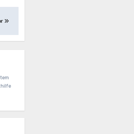
or
vatem
hilfe