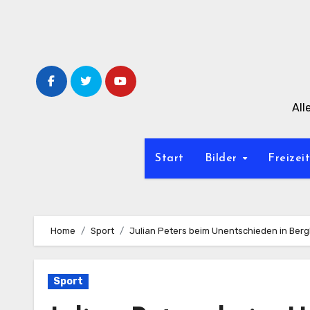
Zum
Inhalt
springen
All
Start
Bilder
Freizei
Home
Sport
Julian Peters beim Unentschieden in Ber
Sport