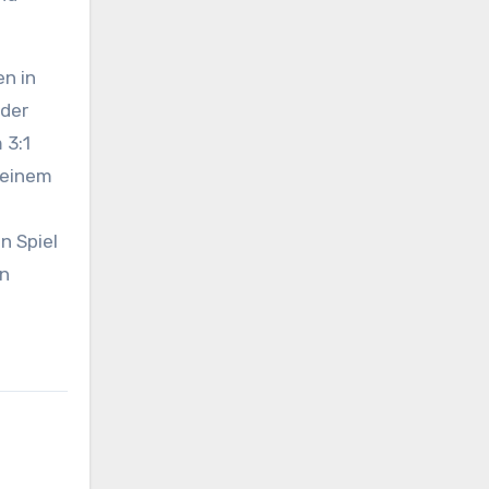
n in
 der
 3:1
t einem
n Spiel
in