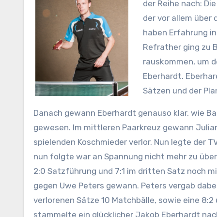
der Reihe nach: Di
der vor allem über 
haben Erfahrung in
Refrather ging zu B
rauskommen, um den
Eberhardt. Eberhar
Sätzen und der Plan
Danach gewann Eberhardt genauso klar, wie Balz
gewesen. Im mittleren Paarkreuz gewann Julia
spielenden Koschmieder verlor. Nun legte der T
nun folgte war an Spannung nicht mehr zu über
2:0 Satzführung und 7:1 im dritten Satz noch m
gegen Uwe Peters gewann. Peters vergab dabei 
verlorenen Sätze 10 Matchbälle, sowie eine 8:2 
stammelte ein glücklicher Jakob Eberhardt nach