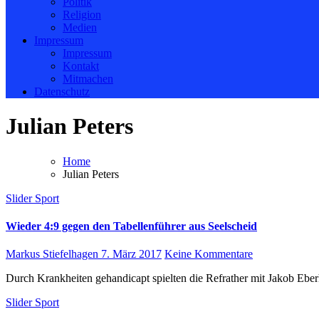
Politik
Religion
Medien
Impressum
Impressum
Kontakt
Mitmachen
Datenschutz
Julian Peters
Home
Julian Peters
Slider
Sport
Wieder 4:9 gegen den Tabellenführer aus Seelscheid
Markus Stiefelhagen
7. März 2017
Keine Kommentare
Durch Krankheiten gehandicapt spielten die Refrather mit Jakob Ebe
Slider
Sport