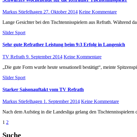
Markus Stiefelhagen
27. Oktober 2014
Keine Kommentare
Lange Gesichter bei den Tischtennisspielern aus Refrath. Während d
Slider
Sport
Sehr gute Refrather Leistung beim 9:3 Erfolg in Langenich
TV Refrath
9. September 2014
Keine Kommentare
„Die gute Form wurde heute sensationell bestätigt“, meinte Spitzen
Slider
Sport
Starker Saisonauftakt vom TV Refrath
Markus Stiefelhagen
1. September 2014
Keine Kommentare
Nach dem Aufstieg in die Landesliga gelang den Tischtennisspielern
Seitennummerierung
1
2
der
Suche