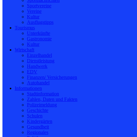
Sportnachrichten
Sportvereine
Vereine
Kultur
Ausflugstipps
Tourismus
Unterkünfte
Gastronomie
Kultur
Wirtschaft
Einzelhandel
Dienstleistung
Handwerk
EDV
Finanzen/ Versicherungen
Autohandel
Informationen
Stadtinformation
Zahlen, Daten und Fakten
Polizeimeldung
Geschichte
Schulen
Kindergärten
Gesundheit
Regionales