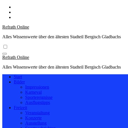
Zum
Inhalt
springen
Refrath Online
Alles Wissenswerte über den ältesten Stadteil Bergisch Gladbachs
Refrath Online
Alles Wissenswerte über den ältesten Stadteil Bergisch Gladbachs
Start
Bilder
Impressionen
Karneval
Sportereignisse
Ausflugstipps
Freizeit
Veranstaltung
Konzerte
Ausstellung