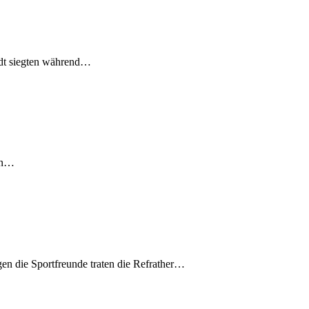
rdt siegten während…
gen…
gen die Sportfreunde traten die Refrather…