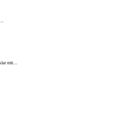
,…
 klar mit…
…