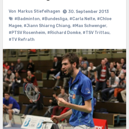
Von
Markus Stiefelhagen
30. September 2013
#Badminton
,
#Bundesliga
,
#Carla Nelte
,
#Chloe
Magee
,
#Jiann Shiarng Chiang
,
#Max Schwenger
,
#PTSV Rosenheim
,
#Richard Domke
,
#TSV Trittau
,
#TV Refrath