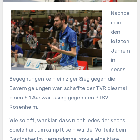
Nachde
m in
den
letzten
Jahre n
in
sechs
Begegnungen kein einiziger Sieg gegen die
Bayern gelungen war, schaffte der TVR diesmal
einen 5:1 Auswärtssieg gegen den PTSV
Rosenheim.
Wie so oft, war klar, dass nicht jedes der sechs
Spiele hart umkämpft sein würde. Vorteile beim
Gastgeber im Herrendoppel sowie eine klare