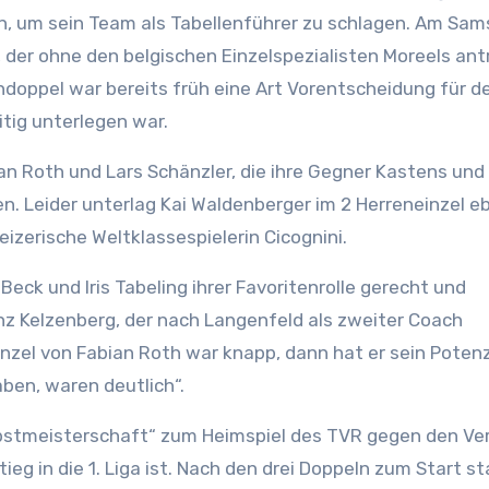
, um sein Team als Tabellenführer zu schlagen. Am Sam
der ohne den belgischen Einzelspezialisten Moreels ant
doppel war bereits früh eine Art Vorentscheidung für d
tig unterlegen war.
ian Roth und Lars Schänzler, die ihre Gegner Kastens und
. Leider unterlag Kai Waldenberger im 2 Herreneinzel e
zerische Weltklassespielerin Cicognini.
ck und Iris Tabeling ihrer Favoritenrolle gerecht und
z Kelzenberg, der nach Langenfeld als zweiter Coach
inzel von Fabian Roth war knapp, dann hat er sein Potenz
aben, waren deutlich“.
bstmeisterschaft“ zum Heimspiel des TVR gegen den Ver
ieg in die 1. Liga ist. Nach den drei Doppeln zum Start s