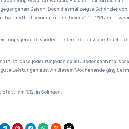
t Spannung erwartet worden. Viele erinnerten sich an
 gegangenen Saison. Doch diesmal zeigte Schänzler von
rt hat und ließ seinem Gegner beim 21:10, 21:17 sehr wen
 leistungsgerecht, sondern bedeutete auch die Tabellen
aft ist, dass jeder für jeden da ist. Jeder kann mal sch
h gute Leistungen aus. An diesem Wochenende ging bei mi
 statt, am 1.12. in Solingen.