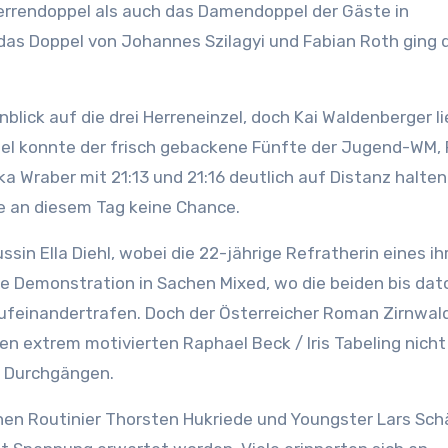
Herrendoppel als auch das Damendoppel der Gäste in
das Doppel von Johannes Szilagyi und Fabian Roth ging 
blick auf die drei Herreneinzel, doch Kai Waldenberger li
llel konnte der frisch gebackene Fünfte der Jugend-WM,
 Wraber mit 21:13 und 21:16 deutlich auf Distanz halten
te an diesem Tag keine Chance.
sin Ella Diehl, wobei die 22-jährige Refratherin eines ih
re Demonstration in Sachen Mixed, wo die beiden bis dat
ufeinandertrafen. Doch der Österreicher Roman Zirnwal
n extrem motivierten Raphael Beck / Iris Tabeling nicht 
i Durchgängen.
hen Routinier Thorsten Hukriede und Youngster Lars Sch