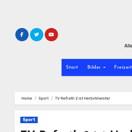
Zum
Inhalt
springen
All
Start
Bilder
Freizei
Home
Sport
TV Refrath 2 ist Herbstmeister
Sport