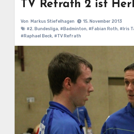
TV Refrath 2 ist Her
Von
Markus Stiefelhagen
15. November 2013
#2. Bundesliga
,
#Badminton
,
#Fabian Roth
,
#Iris 
#Raphael Beck
,
#TV Refrath