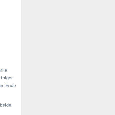
folger
zum Ende
 beide
n