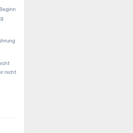
 Beginn
ig
führung
lecht
r nicht