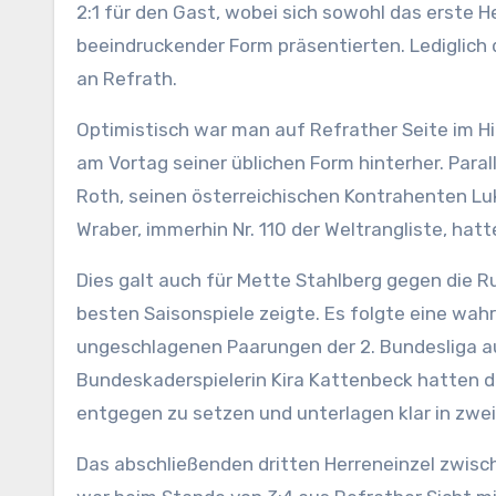
2:1 für den Gast, wobei sich sowohl das erste 
beeindruckender Form präsentierten. Lediglich 
an Refrath.
Optimistisch war man auf Refrather Seite im Hin
am Vortag seiner üblichen Form hinterher. Para
Roth, seinen österreichischen Kontrahenten Luka
Wraber, immerhin Nr. 110 der Weltrangliste, hat
Dies galt auch für Mette Stahlberg gegen die Rus
besten Saisonspiele zeigte. Es folgte eine wah
ungeschlagenen Paarungen der 2. Bundesliga a
Bundeskaderspielerin Kira Kattenbeck hatten de
entgegen zu setzen und unterlagen klar in zwe
Das abschließenden dritten Herreneinzel zwisc