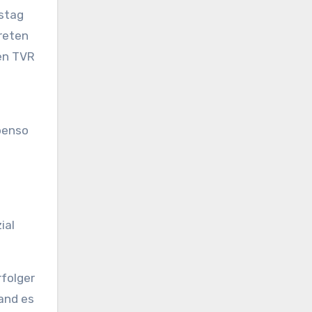
stag
reten
en TVR
benso
ial
folger
tand es