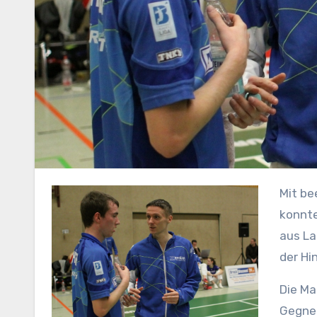
Mit beeindruckendem Teamgeist und individueller Leistungsstärke
konnte
aus La
der Hi
Die Ma
Gegner