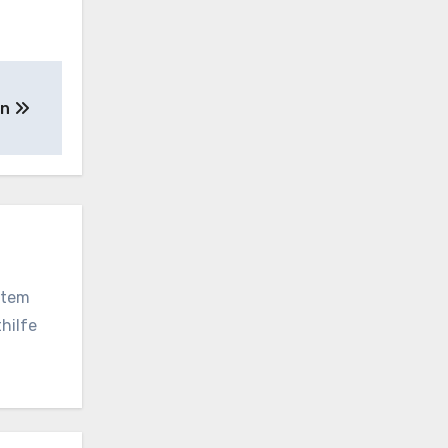
en
vatem
hilfe