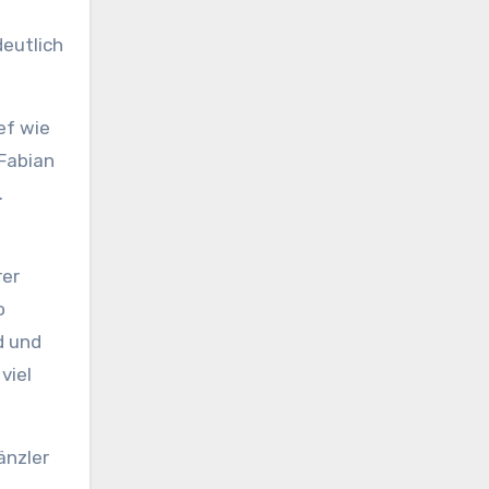
deutlich
ef wie
 Fabian
.
rer
o
d und
viel
änzler