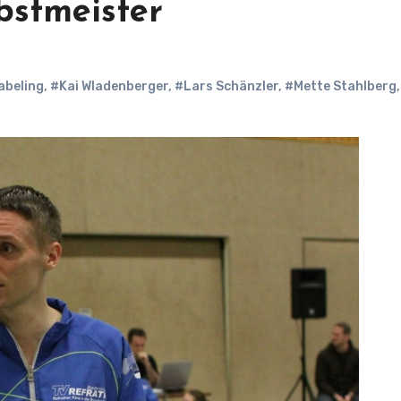
bstmeister
Tabeling
,
#Kai Wladenberger
,
#Lars Schänzler
,
#Mette Stahlberg
,