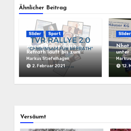
Ähnlicher Beitrag
Slider
Sport
Slider
Zweite Rallye durch
Nhat 
Refrath läuft bis zum
unter
14.02.2021
Welt
Markus Stiefelhagen
Markus
2. Februar 2021
12. 
Versäumt