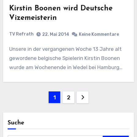
Kirstin Boonen wird Deutsche
Vizemeisterin
TV Refrath
22. Mai 2014
Keine Kommentare
Unsere in der vergangenen Woche 13 Jahre alt
gewordene belgische Spielerin Kirstin Boonen
wurde am Wochenende in Wedel bei Hamburg…
Seitennummerierung
1
2
der
Beiträge
Suche